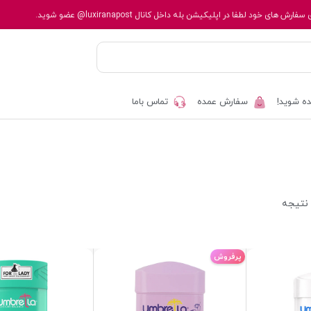
 سفارش های خود لطفا در اپلیکیشن بله داخل کانال
@luxiranapost
عضو شوید.
ه شوید!
سفارش عمده
تماس باما
پرفروش