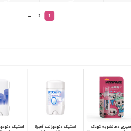
→
2
1
سپری دهانشویه کودک
استیک دئودورانت آمبرلا
استیک دئودورا