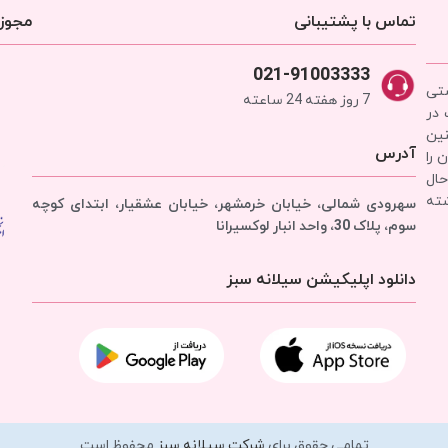
تماس با پشتیبانی
مجوزه
021-91003333
شتی
7 روز هفته 24 ساعته
 در
نین
آدرس
 را
حال
شته
سهرودی شمالی، خیابان خرمشهر، خیابان عشقیار، ابتدای کوچه
سوم، پلاک 30، واحد انبار
لوکسیرانا
دانلود اپلیکیشن سیلانه سبز
تمامی حقوق برای
شرکت سیلانه سبز
محفوظ است