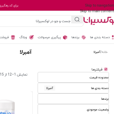
Skip to navigation
برای کد رهگیری
Skip to main content
دسته بندی ها
برندها
پیگیری مرسولات
وبلاگ
فروشند
آمبرلا
خانه
/
آمبرلا
فیلترها
نمایش 1–12 از 15 نتیجه
محدوده قیمت
دسته بندی ها
آمبرلا
برندها
وضعیت موجودی