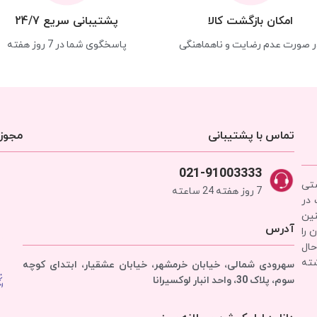
امکان بازگشت کالا
پشتیبانی سریع 24/7
ر صورت عدم رضایت و ناهماهنگی
پاسخگوی شما در 7 روز هفته
تماس با پشتیبانی
مجوزه
021-91003333
شتی
7 روز هفته 24 ساعته
 در
نین
آدرس
 را
حال
شته
سهرودی شمالی، خیابان خرمشهر، خیابان عشقیار، ابتدای کوچه
سوم، پلاک 30، واحد انبار
لوکسیرانا