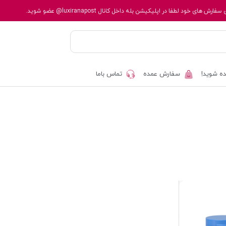
 سفارش های خود لطفا در اپلیکیشن بله داخل کانال
@luxiranapost
عضو شوید.
ه شوید!
سفارش عمده
تماس باما