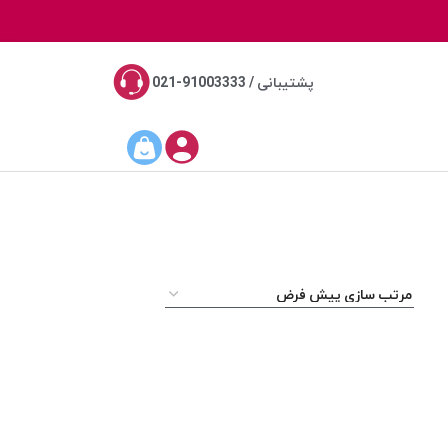
پشتیبانی / 91003333-021