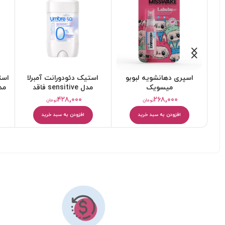
اسپری دهانشویه لبوبو
استیک دئودورانت آمبرلا
است
میسویک
مدل sensitive فاقد
آلمینیوم حجم 75 میلی
۴۲۸,۰۰۰
۲۶۸,۰۰۰
تومان
تومان
لیتر
افزودن به سبد خرید
افزودن به سبد خرید