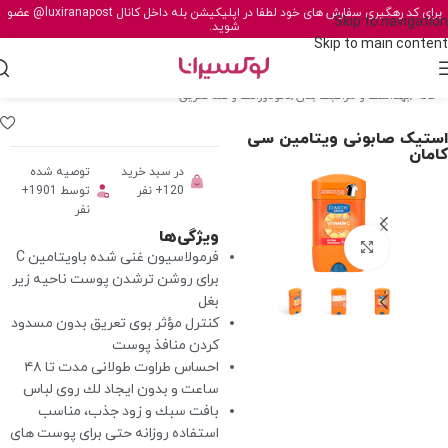
برای کد رهگیری سفارش های خود لطفا در اپلیکیشن بله داخل کانال
@luxiranapost
عضو
Skip to navigation
شوید.
Skip to main content
خانه
/
بهداشت و مراقبت بدن
/
دئودورانت و ضد تعریق
استیک صابونی ویتامین سی
کامان
در سبد خرید
توصیه شده
120+ نفر
توسط 1901+
نفر
ویژگی‌ها
برای بزرگنمایی کلیک کنید
فرمولاسيون غنى شده باويتامين C
براى روشن ترشدن پوست ناحيه زير
بغل
كنترل مؤثر بوى تعريق بدون مسدود
كردن منافذ پوست
احساس طراوت طولانى مدت تا ٤٨
ساعت و بدون ايجاد لك روى لباس
بافت سبك و زود جذب، مناسب
استفاده روزانه حتى براى پوست هاى