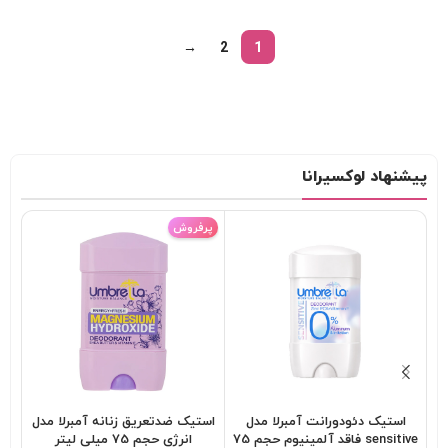
→
2
1
پیشنهاد لوکسیرانا
پرفروش
استیک دئودورانت آمبرلا مدل
استیک ضدتعریق زنانه آمبرلا مدل
sensitive فاقد آلمینیوم حجم 75
انرژی حجم 75 میلی لیتر
تاب