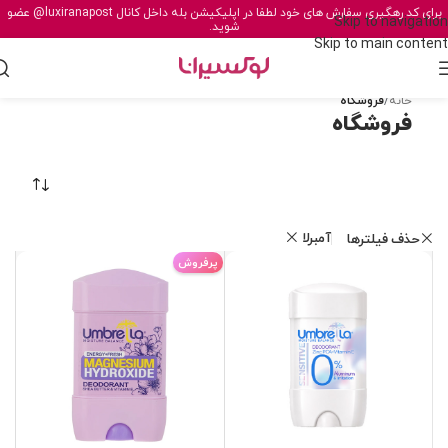
برای کد رهگیری سفارش های خود لطفا در اپلیکیشن بله داخل کانال
@luxiranapost
عضو
Skip to navigation
شوید.
Skip to main content
خانه
/
فروشگاه
فروشگاه
آمبرلا
حذف فیلترها
پرفروش