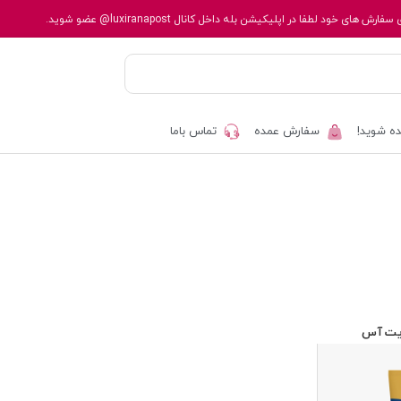
 سفارش های خود لطفا در اپلیکیشن بله داخل کانال
@luxiranapost
عضو شوید.
ه شوید!
سفارش عمده
تماس باما
یت آس