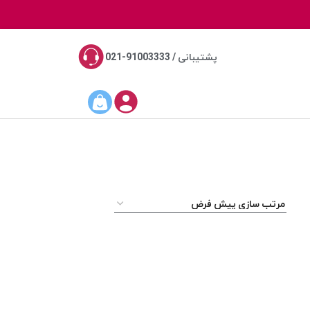
پشتیبانی / 91003333-021