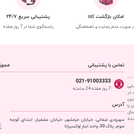
امکان بازگشت کالا
پشتیبانی سریع 24/7
ر صورت عدم رضایت و ناهماهنگی
پاسخگوی شما در 7 روز هفته
تماس با پشتیبانی
مجوزه
021-91003333
شتی
7 روز هفته 24 ساعته
 در
نین
آدرس
 را
حال
شته
سهرودی شمالی، خیابان خرمشهر، خیابان عشقیار، ابتدای کوچه
سوم، پلاک 30، واحد انبار
لوکسیرانا