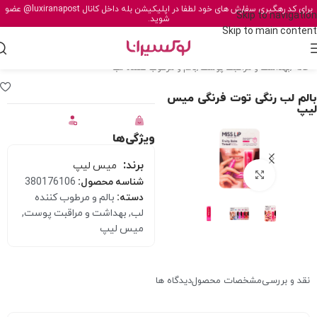
برای کد رهگیری سفارش های خود لطفا در اپلیکیشن بله داخل کانال
@luxiranapost
عضو
Skip to navigation
شوید.
Skip to main content
خانه
/
بهداشت و مراقبت پوست
/
بالم و مرطوب کننده لب
بالم لب رنگی توت فرنگی میس
لیپ
ویژگی‌ها
برند:
میس لیپ
برای بزرگنمایی کلیک کنید
شناسه محصول:
380176106
دسته:
بالم و مرطوب کننده
لب
,
بهداشت و مراقبت پوست
,
میس لیپ
نقد و بررسی
مشخصات محصول
دیدگاه ها