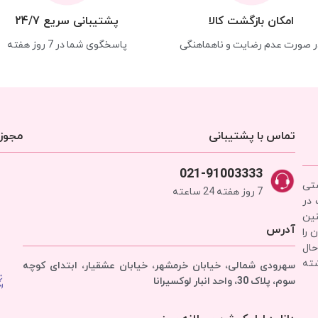
امکان بازگشت کالا
پشتیبانی سریع 24/7
ر صورت عدم رضایت و ناهماهنگی
پاسخگوی شما در 7 روز هفته
تماس با پشتیبانی
مجوزه
021-91003333
شتی
7 روز هفته 24 ساعته
 در
نین
آدرس
 را
حال
شته
سهرودی شمالی، خیابان خرمشهر، خیابان عشقیار، ابتدای کوچه
سوم، پلاک 30، واحد انبار
لوکسیرانا