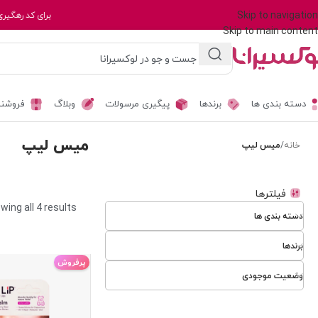
Skip to navigation
برای کد رهگیری
Skip to main content
دسته بندی ها
برندها
پیگیری مرسولات
وبلاگ
فروشند
میس لیپ
خانه
/
میس لیپ
فیلترها
wing all 4 results
دسته بندی ها
برندها
پرفروش
وضعیت موجودی