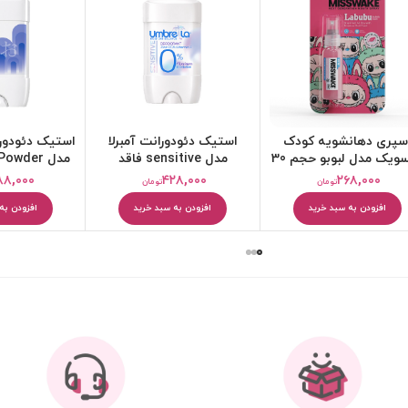
ستیک دئودورانت آمبرلا
استیک دئودورانت پودری اتو
استیک صابو
مدل sensitive فاقد
مدل OTTO Powder حجم
سی ک
آلمینیوم حجم 75 میلی
40 میلی لیتر
۴۸,۰۰۰
۵۸۸,۰۰۰
۴۲۸,۰۰۰
تومان
تومان
لیتر
افزودن به سبد خرید
افزودن به سبد خرید
افزودن به