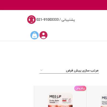
پشتیبانی / 91003333-021
پرفروش