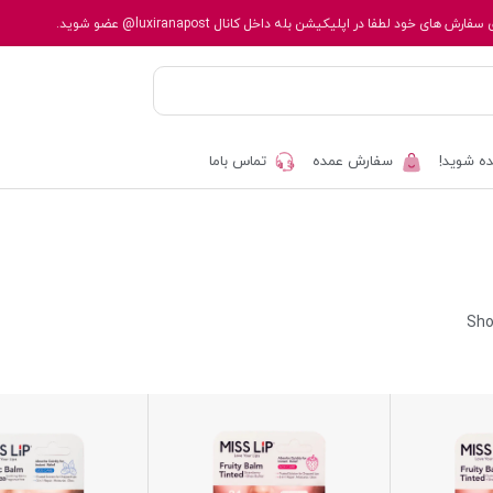
 سفارش های خود لطفا در اپلیکیشن بله داخل کانال
@luxiranapost
عضو شوید.
ه شوید!
سفارش عمده
تماس باما
Sho