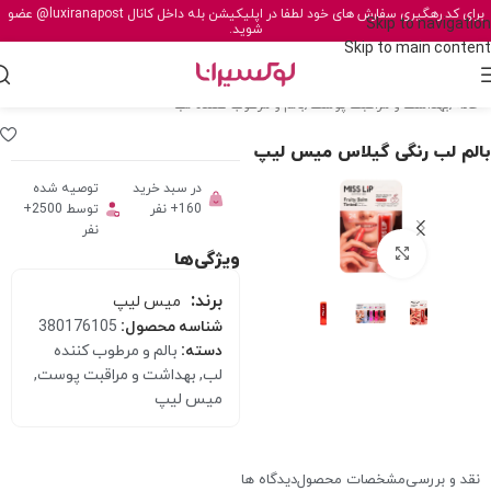
برای کد رهگیری سفارش های خود لطفا در اپلیکیشن بله داخل کانال
@luxiranapost
عضو
Skip to navigation
شوید.
Skip to main content
خانه
/
بهداشت و مراقبت پوست
/
بالم و مرطوب کننده لب
بالم لب رنگی گیلاس میس لیپ
در سبد خرید
توصیه شده
160+ نفر
توسط 2500+
نفر
برای بزرگنمایی کلیک کنید
ویژگی‌ها
برند:
میس لیپ
شناسه محصول:
380176105
دسته:
بالم و مرطوب کننده
لب
,
بهداشت و مراقبت پوست
,
میس لیپ
نقد و بررسی
مشخصات محصول
دیدگاه ها