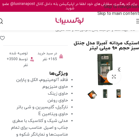
برای کد رهگیری سفارش های خود لطفا در اپلیکیشن بله داخل کانال
@luxiranapost
عضو
Skip to navigation
شوید.
Skip to main content
خانه
/
بهداشت و مراقبت بدن
/
دئودورانت و ضد تعریق
استیک مردانه آمبرلا مدل جنتل
سبز حجم ۹۰ میلی لیتر
در سبد خرید
توصیه شده
165+ نفر
توسط 3500+
نفر
ویژگی‌ها
برای بزرگنمایی کلیک کنید
فاقد آلومینیوم، الکل و پارابن
حاوی منیزیوم
حاوی زینک
حاوی روغن
نارگیل، گلیسیرین و شی باتر
حاوی ویتامین E
مدلی شیک و کلاسیک با عطری
جذاب و اصیل. مناسب برای تمام
مناسبت‌ها و نمایانگر شکوه و