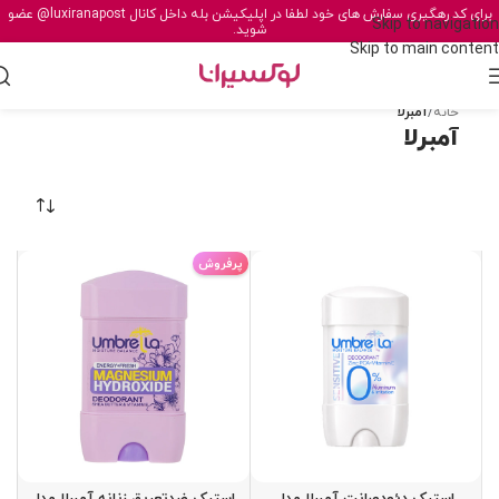
برای کد رهگیری سفارش های خود لطفا در اپلیکیشن بله داخل کانال
@luxiranapost
عضو
Skip to navigation
شوید.
Skip to main content
خانه
/
آمبرلا
آمبرلا
پرفروش
استیک دئودورانت آمبرلا مدل
استیک ضدتعریق زنانه آمبرلا مدل