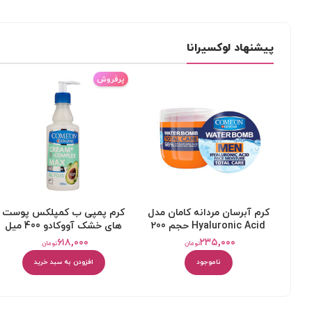
پیشنهاد لوکسیرانا
پرفروش
کرم آبرسان مردانه کامان مدل
کرم پمپی ب کمپلکس پوست
Hyaluronic Acid حجم 200
های خشک آووکادو 400 میل
میلی‌لیتر
کامان
۶۱۸,۰۰۰
۲۳۵,۰۰۰
تومان
تومان
ناموجود
افزودن به سبد خرید