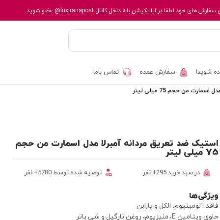
 سفارش های خود لطفا در اپلیکیشن بله داخل کانال
@luxiranapost
عضو شوید.
ه شوید!
سفارش عمده
تماس باما
مارت من حجم 75 میلی لیتر
استیک ضد تعریق مردانه آمبرلا مدل اسمارت من حجم
75 میلی لیتر
در سبد خرید 295+ نفر
توصیه شده توسط 5780+ نفر
ویژگی‌ها
فاقد آلومینیوم، الکل و پارابن
حاوی ویتامین E، منیزیوم، روغن نارگیل و شی باتر