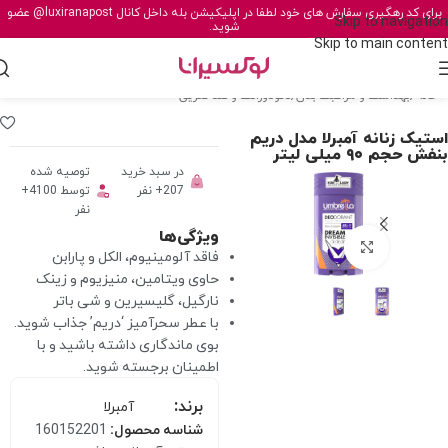
برای کد رهگیری سفارش های خود لطفا در اپلیکیشن بله داخل کانال
@luxiranapost
عضو
Skip to navigation
شوید.
Skip to main content
خانه
/
بهداشت و مراقبت بدن
/
دئودورانت و ضد تعریق
استیک زنانه آمبرلا مدل دریم
بنفش حجم ۹۰ میلی لیتر
در سبد خرید
توصیه شده
207+ نفر
توسط 4100+
نفر
ویژگی‌ها
برای بزرگنمایی کلیک کنید
فاقد آلومینیوم، الکل و پارابن
حاوی ویتامین، منیزیوم و زینک
نارگیل، گلیسیرین و شی باتر
با عطر سحرآمیز ‘دریم’ جذاب شوید.
بوی ماندگاری داشته باشید و با
اطمینان برجسته شوید.
برند:
آمبرلا
شناسه محصول:
160152201