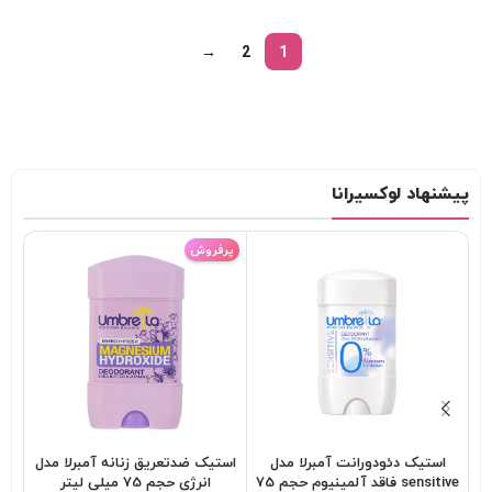
→
2
1
پیشنهاد لوکسیرانا
پرفروش
استیک دئودورانت آمبرلا مدل
استیک ضدتعریق زنانه آمبرلا مدل
sensitive فاقد آلمینیوم حجم 75
انرژی حجم 75 میلی لیتر
تاب