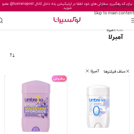
برای کد رهگیری سفارش های خود لطفا در اپلیکیشن بله داخل کانال
@luxiranapost
عضو
Skip to navigation
شوید.
Skip to main content
خانه
/
آمبرلا
آمبرلا
آمبرلا
حذف فیلترها
پرفروش