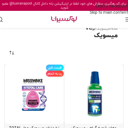
برای کد رهگیری سفارش های خود لطفا در اپلیکیشن بله داخل کانال
@luxiranapost
عضو
Skip to navigation
شوید.
Skip to main content
خانه
/
میسویک
/
برگه 4
میسویک
قیمت قبل
رو به اتمام
دهان شویه گیاهی میسویک
نخ دندان میسویک مدل TOTAL