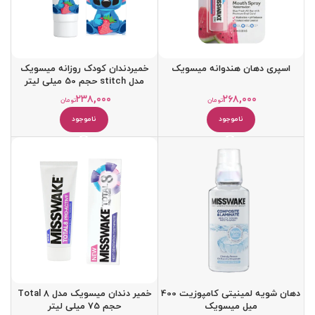
اسپری دهان هندوانه میسویک
خمیردندان کودک روزانه میسویک
مدل stitch حجم 50 میلی لیتر
۲۳۸,۰۰۰
۲۶۸,۰۰۰
تومان
تومان
ناموجود
ناموجود
دهان شویه لمینیتی کامپوزیت 400
خمیر دندان میسویک مدل Total 8
میل میسویک
حجم 75 میلی لیتر