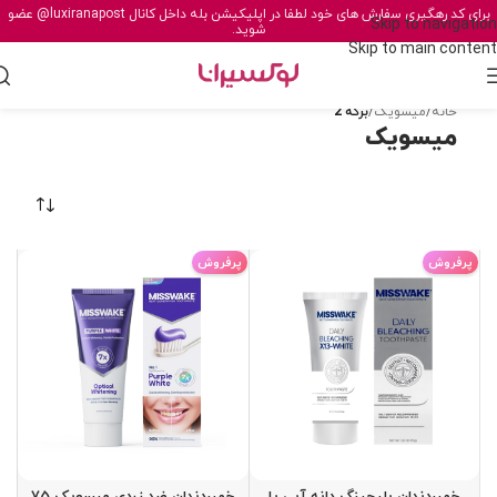
برای کد رهگیری سفارش های خود لطفا در اپلیکیشن بله داخل کانال
@luxiranapost
عضو
Skip to navigation
شوید.
Skip to main content
خانه
/
میسویک
/
برگه 2
میسویک
پرفروش
پرفروش
خمیردندان بلیچینگ دانه آبی با
خمیردندان ضد زردی میسویک 75