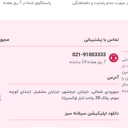
ر صورت عدم رضایت و ناهماهنگی
پاسخگوی شما در 7 روز هفته
تماس با پشتیبانی
مجوزه
021-91003333
شتی
7 روز هفته 24 ساعته
 در
نین
آدرس
 را
حال
شته
سهرودی شمالی، خیابان خرمشهر، خیابان عشقیار، ابتدای کوچه
سوم، پلاک 30، واحد انبار
لوکسیرانا
دانلود اپلیکیشن سیلانه سبز