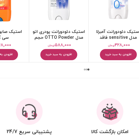
ستیک دئودورانت آمبرلا
استیک دئودورانت پودری اتو
استیک صابو
مدل sensitive فاقد
مدل OTTO Powder حجم
سی ک
آلمینیوم حجم 75 میلی
40 میلی لیتر
۴۸,۰۰۰
۵۸۸,۰۰۰
۴۲۸,۰۰۰
تومان
تومان
لیتر
افزودن به سبد خرید
افزودن به سبد خرید
افزودن به
امکان بازگشت کالا
پشتیبانی سریع 24/7