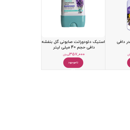
ر دافی
استیک دئودورانت صابونی گل بنفشه
دافی حجم 40 میلی لیتر
۳۵۷,۰۰۰
ان
تومان
ناموجود