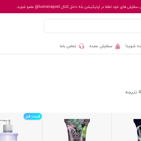
 سفارش های خود لطفا در اپلیکیشن بله داخل کانال
@luxiranapost
عضو شوید.
ه شوید!
سفارش عمده
تماس باما
قیمت قبل