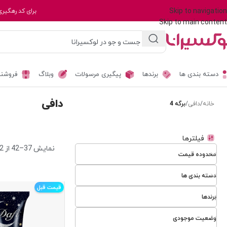
Skip to navigation
برای کد رهگیری
Skip to main content
دسته بندی ها
برندها
پیگیری مرسولات
وبلاگ
فروشند
دافی
خانه
/
دافی
/
برگه 4
فیلترها
نمایش 37–42 از 42 نتیجه
محدوده قیمت
دسته بندی ها
قیمت قبل
برندها
وضعیت موجودی