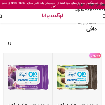
برای کد رهگیری سفارش های خود لطفا در اپلیکیشن بله داخل کانال
@luxiranapost
عضو
Skip to navigation
شوید.
Skip to main content
خانه
/
دافی
/
برگه 2
دافی
پرفروش
دستمال مرطوب پاک‌کننده آرایش
دستمال مرطوب پاک‌کننده آرایش