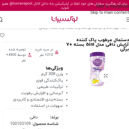
برای کد رهگیری سفارش های خود لطفا در اپلیکیشن بله داخل کانال
@luxiranapost
عضو
Skip to navigation
شوید.
Skip to main content
خانه
/
بهداشت و مراقبت پوست
/
پاک کننده
/
پاک کننده آرایش
دستمال مرطوب پاک کننده
آرایش دافی مدل 5in1 بسته 70
برگی
در سبد خرید
توصیه شده
210+ نفر
توسط 4900+
نفر
ویژگی‌ها
وزن:308 گرم
برای بزرگنمایی کلیک کنید
پاک‌کنندگی قوی
ترکیبات طبیعی
آبرسانی و افزایش رطوبت
بسته‌بندی اقتصادی و کاربردی
سهولت در استفاده
برند:
دافی
شناسه محصول:
100103109