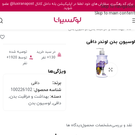
برای کد رهگیری سفارش های خود لطفا در اپلیکیشن بله داخل کانال
@luxiranapost
عضو
Skip to navigation
شوید.
Skip to main content
خانه
/
بهداشت و مراقبت بدن
/
لوسیون بدن
لوسیون بدن لوندر دافی
در سبد خرید
توصیه شده
130+ نفر
توسط 1920+
نفر
برای بزرگنمایی کلیک کنید
ویژگی‌ها
برند:
دافی
شناسه محصول:
100226102
دسته:
بهداشت و مراقبت بدن
,
دافی
,
لوسیون بدن
نقد و بررسی
مشخصات محصول
دیدگاه ها