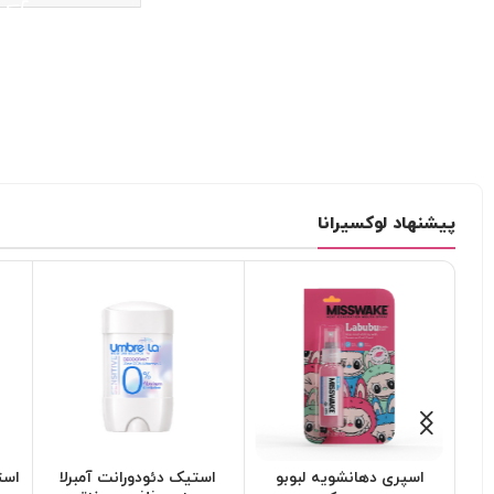
پیشنهاد لوکسیرانا
اسپری دهانشویه لبوبو
استیک دئودورانت آمبرلا
است