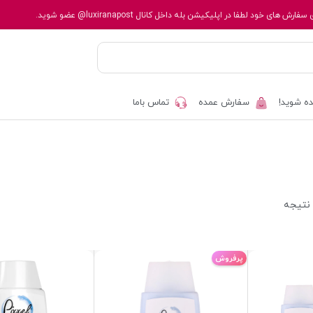
 سفارش های خود لطفا در اپلیکیشن بله داخل کانال
@luxiranapost
عضو شوید.
ه شوید!
سفارش عمده
تماس باما
پرفروش