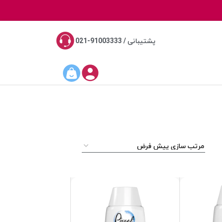
پشتیبانی / 91003333-021