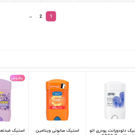
→
2
1
پرفروش
یک دئودورانت پودری اتو
استیک صابونی ویتامین
استیک ضدتعریق