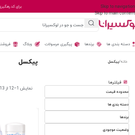
Skip to navigation
برای کد رهگیری
Skip to main content
دسته بندی ها
برندها
پیگیری مرسولات
وبلاگ
فروشند
پیکسل
خانه
/
پیکسل
فیلترها
نمایش 1–12 از 13 نتیجه
محدوده قیمت
دسته بندی ها
برندها
وضعیت موجودی