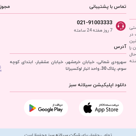
تماس با پشتیبانی
مجوزه
021-91003333
شتی
7 روز هفته 24 ساعته
 در
نین
آدرس
 را
حال
شته
سهرودی شمالی، خیابان خرمشهر، خیابان عشقیار، ابتدای کوچه
سوم، پلاک 30، واحد انبار
لوکسیرانا
دانلود اپلیکیشن سیلانه سبز
تمامی حقوق برای
شرکت سیلانه سبز
محفوظ است