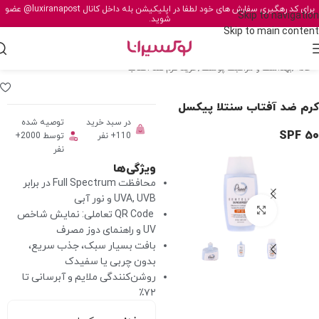
برای کد رهگیری سفارش های خود لطفا در اپلیکیشن بله داخل کانال
@luxiranapost
عضو
Skip to navigation
شوید.
Skip to main content
خانه
/
بهداشت و مراقبت پوست
/
خرید کرم ضد آفتاب
کرم ضد آفتاب سنتلا پیکسل
در سبد خرید
توصیه شده
SPF 50
110+ نفر
توسط 2000+
نفر
ویژگی‌ها
محافظت Full Spectrum در برابر
UVA, UVB و نور آبی
برای بزرگنمایی کلیک کنید
QR Code تعاملی: نمایش شاخص
UV و راهنمای دوز مصرف
بافت بسیار سبک، جذب سریع،
بدون چربی یا سفیدک
روشن‌کنندگی ملایم و آبرسانی تا
۷۲٪