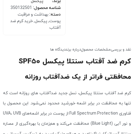
برند:
پیکسل
شناسه محصول:
350132501
دسته:
بهداشت و مراقبت
پوست
,
پیکسل
,
خرید کرم ضد
آفتاب
نقد و بررسی
مشخصات محصول
درباره برند
دیدگاه ها
کرم ضد آفتاب سنتلا پیکسل SPF50
محافظتی فراتر از یک ضدآفتاب روزانه
کرم ضد آفتاب سنتلا پیکسل، نسل جدید ضدآفتاب‌ های روزانه است که
تنها به محافظت در برابر اشعه خورشید محدود نمی‌شود. این محصول با
فناوری Full Spectrum Protection از پوست در برابر اشعه‌های UVA، UVB
و نور آبی (Blue Light) محافظت می‌کند و هم‌زمان با بهره‌گیری از عصاره
سنتلا آسیاتیکا، نیاکینامید و هیالورونیک اسید به تسکین، آبرسانی و