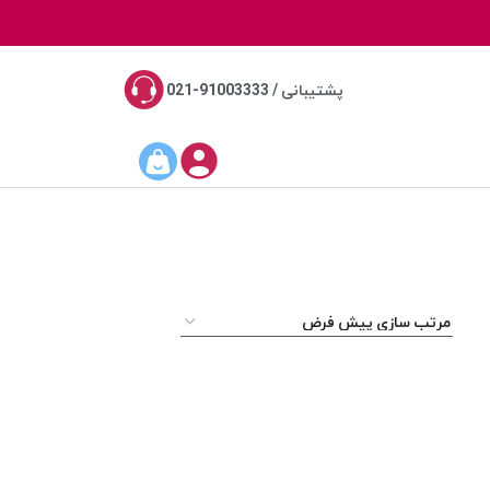
پشتیبانی / 91003333-021