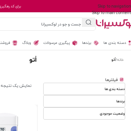
Skip to navigation
برای کد رهگیری
Skip to main content
دسته بندی ها
برندها
پیگیری مرسولات
وبلاگ
فروشند
اُتو
خانه
/
اُتو
فیلترها
نمایش یک نتیجه
دسته بندی ها
برندها
وضعیت موجودی