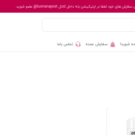
 سفارش های خود لطفا در اپلیکیشن بله داخل کانال
@luxiranapost
عضو شوید.
ه شوید!
سفارش عمده
تماس باما