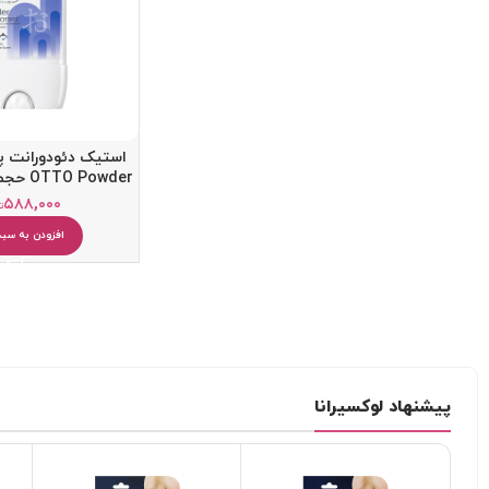
استیک دئودورانت پ
OTTO Powder حجم 40 میلی لیتر
۵۸۸,۰۰۰
ت
افزودن به سبد
کرم ضد آفتاب
کرم آبرسان
پاک کننده
یخ صورت
میسلار واتر و پاک کننده آرایش
دستمال مرطوب آرایشی
پیشنهاد لوکسیرانا