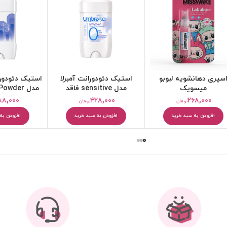
استیک دئودورانت آمبرلا
استیک دئودورانت پودری اتو
ا
مدل sensitive فاقد
مدل OTTO Powder حجم
آلمینیوم حجم 75 میلی
40 میلی لیتر
۵۸۸,۰۰۰
۴۲۸,۰۰۰
تومان
تومان
لیتر
افزودن به سبد خرید
افزودن به سبد خرید