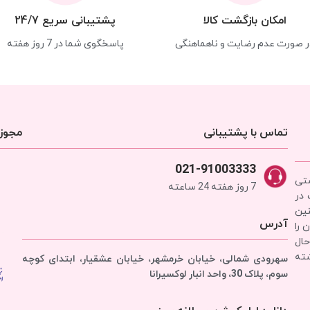
امکان بازگشت کالا
پشتیبانی سریع 24/7
ر صورت عدم رضایت و ناهماهنگی
پاسخگوی شما در 7 روز هفته
تماس با پشتیبانی
مجوزه
021-91003333
شتی
7 روز هفته 24 ساعته
 در
نین
آدرس
 را
حال
شته
سهرودی شمالی، خیابان خرمشهر، خیابان عشقیار، ابتدای کوچه
سوم، پلاک 30، واحد انبار
لوکسیرانا