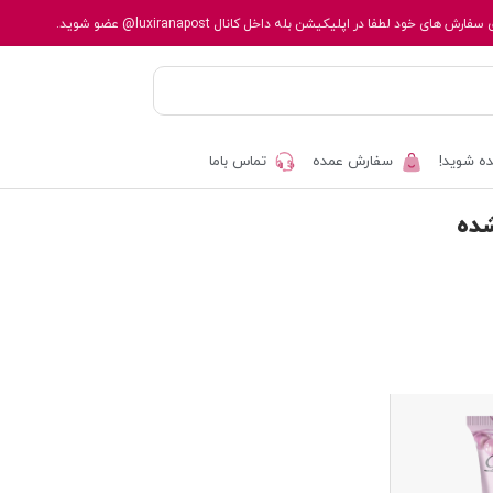
 سفارش های خود لطفا در اپلیکیشن بله داخل کانال
@luxiranapost
عضو شوید.
ه شوید!
سفارش عمده
تماس باما
ده