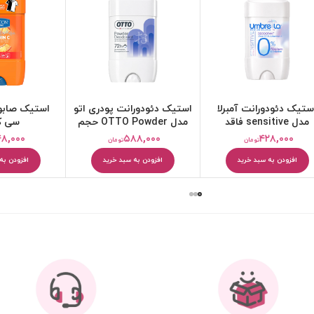
ا
استیک دئودورانت پودری اتو
استیک صابونی ویتامین
است
مدل OTTO Powder حجم
سی کامان
7 میلی
40 میلی لیتر
۴۴۸,۰۰۰
۵۸۸,۰۰۰
تومان
تومان
افزودن به سبد خرید
افزودن به سبد خرید