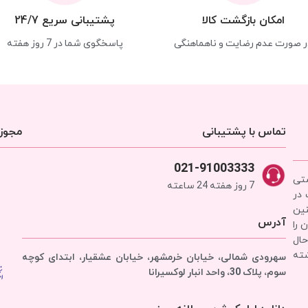
امکان بازگشت کالا
پشتیبانی سریع 24/7
ر صورت عدم رضایت و ناهماهنگی
پاسخگوی شما در 7 روز هفته
تماس با پشتیبانی
مجوزه
021-91003333
شتی
7 روز هفته 24 ساعته
 در
نین
آدرس
 را
حال
شته
سهرودی شمالی، خیابان خرمشهر، خیابان عشقیار، ابتدای کوچه
سوم، پلاک 30، واحد انبار
لوکسیرانا