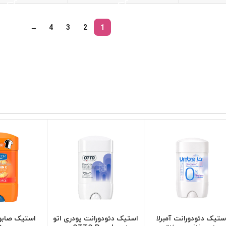
→
4
3
2
1
ستیک دئودورانت آمبرلا
استیک دئودورانت پودری اتو
استیک صابو