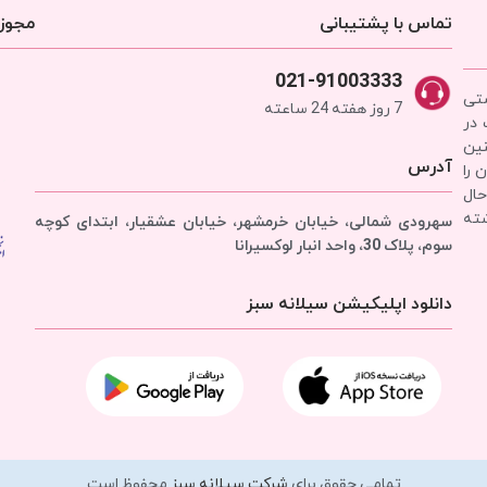
تماس با پشتیبانی
مجوزه
021-91003333
شتی
7 روز هفته 24 ساعته
 در
نین
آدرس
 را
حال
شته
سهرودی شمالی، خیابان خرمشهر، خیابان عشقیار، ابتدای کوچه
سوم، پلاک 30، واحد انبار
لوکسیرانا
دانلود اپلیکیشن سیلانه سبز
تمامی حقوق برای
شرکت سیلانه سبز
محفوظ است