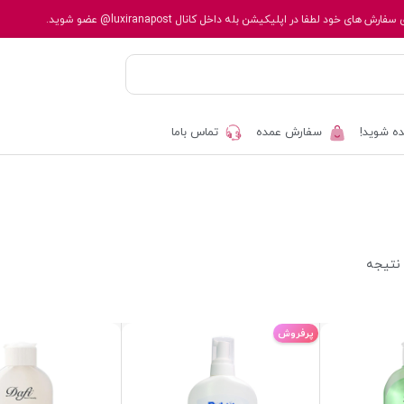
 سفارش های خود لطفا در اپلیکیشن بله داخل کانال
@luxiranapost
عضو شوید.
ه شوید!
سفارش عمده
تماس باما
پرفروش