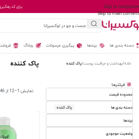
Skip to navigation
برای کد رهگیری
Skip to main content
دسته بندی ها
برندها
پیگیری مرسولات
وبلاگ
فروشند
پاک کننده
خانه
/
بهداشت و مراقبت پوست
/
پاک کننده
فیلترها
نمایش 1–12 از 46 نتیجه
محدوده قیمت
دسته بندی ها
پاک کننده
برندها
وضعیت موجودی