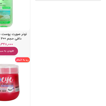
تونر صورت پوست چ
دافی حجم 200 میلی لیتر
۳۴۸,۰۰۰
تو
افزودن به سبد
کرم ضد آفتاب
کرم آبرسان
رو به اتمام
پاک کننده
یخ صورت
میسلار واتر و پاک کننده آرایش
دستمال مرطوب آرایشی