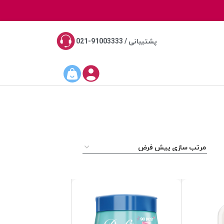
پشتیبانی / 91003333-021