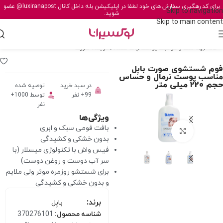
برای کد رهگیری سفارش های خود لطفا در اپلیکیشن بله داخل کانال
@luxiranapost
عضو
Skip to navigation
شوید.
Skip to main content
خانه
/
بهداشت و مراقبت پوست
/
پاک کننده
/
شوینده صورت
فوم شستشوی صورت بابِل
مناسب پوست نرمال و حساس
حجم 220 میلی متر
در سبد خرید
توصیه شده
99+ نفر
توسط 1000+
نفر
ویژگی‌ها
بافت فومی سبک و ابری
برای بزرگنمایی کلیک کنید
بدون خشکی و کشیدگی
فیس واش با تکنولوژی میسلار (با
سر آب دوست و روغن دوست)
برای شستشو روزمره موثر ولی ملایم
و بدون خشکی و کشیدگی
برند:
بابِل
شناسه محصول:
370276101