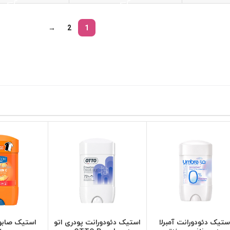
→
2
1
ستیک دئودورانت آمبرلا
استیک دئودورانت پودری اتو
استیک صابو