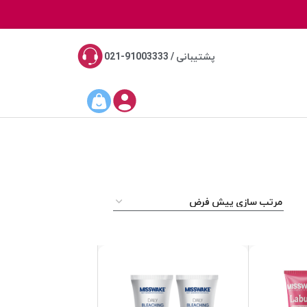
پشتیبانی / 91003333-021