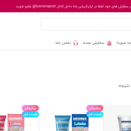
 سفارش های خود لطفا در اپلیکیشن بله داخل کانال
@luxiranapost
عضو شوید.
ه شوید!
سفارش عمده
تماس باما
پرفروش
پرفروش
قیمت قبل
قیمت قبل