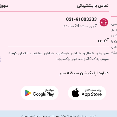
تماس با پشتیبانی
مجوزه
021-91003333
شتی
7 روز هفته 24 ساعته
 در
نین
آدرس
 را
حال
شته
سهرودی شمالی، خیابان خرمشهر، خیابان عشقیار، ابتدای کوچه
سوم، پلاک 30، واحد انبار
لوکسیرانا
دانلود اپلیکیشن سیلانه سبز
تمامی حقوق برای
شرکت سیلانه سبز
محفوظ است