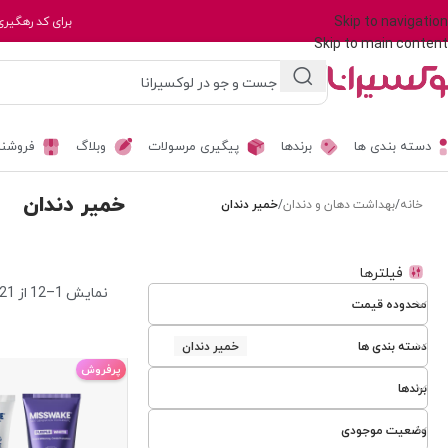
Skip to navigation
برای کد رهگیری
Skip to main content
دسته بندی ها
برندها
پیگیری مرسولات
وبلاگ
فروشند
خمیر دندان
خانه
/
بهداشت دهان و دندان
/
خمیر دندان
فیلترها
نمایش 1–12 از 21 نتیجه
محدوده قیمت
دسته بندی ها
خمیر دندان
پرفروش
برندها
وضعیت موجودی