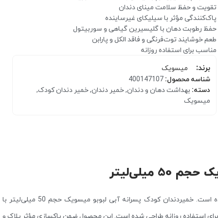
تقویت و حفظ سلامت مینای دندان
پاک‌کنندگی مؤثر با سیلیکای غیرساینده
حفظ رطوبت دهان با گلیسیرین گیاهی و سوربیتول
طعم خوشایند توت‌فرنگی و فاقد الکل و پارابن
مناسب برای استفاده روزانه
برند:
میسویک
شناسه محصول:
400147107
دسته:
بهداشت دهان و دندان
,
خمیر دندان
,
خمیر دندان کودک
,
میسویک
کرم مرطوب کننده
بالم و مرطوب کننده لب
 میلی‌لیتر
مراقبت از دندان‌های شیری، پایه‌گذار سلامت دندان‌های دائمی در آینده است. خمیردندان کودک پسرانه آبی لبوبو میسویک حجم 50 میلی‌لیتر با
 برای استفاده روزانه طراحی شده است. این محصول ضمن پاکسازی مؤثر پلاک و