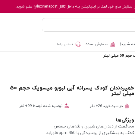
 سفارش های خود لطفا در اپلیکیشن بله داخل کانال
@luxiranapost
عضو شوید.
ه شوید!
سفارش عمده
تماس باما
یلی لیتر
خمیردندان کودک پسرانه آبی لبوبو میسویک حجم 50
میلی لیتر
در سبد خرید 26+ نفر
توصیه شده توسط 99+ نفر
ویژگی‌ها
محافظت از دندان‌های شیری و لثه‌های حساس
کمک به پیشگیری از پوسیدگی با 450 ppm فلوراید