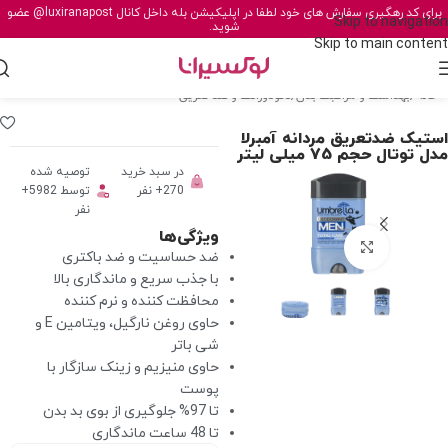
برای کد رهگیری سفارش های خود لطفا در اپلیکیشن بله داخل کانال
@luxiranapost
عضو
Skip to navigation
شوید.
Skip to main content
خانه
/
بهداشت و مراقبت بدن
/
دئودورانت و ضد تعریق
استيک ضدتعریق مردانه آمبرلا
مدل توتال حجم 75 میلی لیتر
در سبد خرید
توصیه شده
270+ نفر
توسط 5982+
نفر
ویژگی‌ها
برای بزرگنمایی کلیک کنید
ضد حساسیت و ضد باکتری
با جذب سریع و ماندگاری بالا
محافظت کننده و نرم کننده
حاوی روغن نارگیل، ویتامین E و
شی باتر
حاوی منیزیم و زینک سازگار با
پوست
تا 97% جلوگیری از بوی بد بدن
تا 48 ساعت ماندگاری