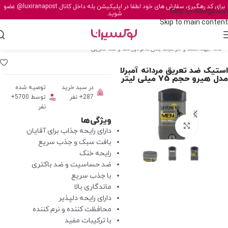
برای کد رهگیری سفارش های خود لطفا در اپلیکیشن بله داخل کانال
@luxiranapost
عضو
Skip to navigation
شوید.
Skip to main content
خانه
/
بهداشت و مراقبت بدن
/
دئودورانت و ضد تعریق
استیک ضد تعریق مردانه آمبرلا
مدل هیرو حجم 75 میلی لیتر
در سبد خرید
توصیه شده
287+ نفر
توسط 5700+
نفر
ویژگی‌ها
برای بزرگنمایی کلیک کنید
دارای رایحه جذاب برای آقایان
بافت سبک و جذب سریع
رایحه خنک
ضد حساسیت و ضد باکتری
با جذب سریع
ماندگاری بالا
دارای رایحه دلپذیر
محافظت کننده و نرم کننده
با ترکیبات مفید