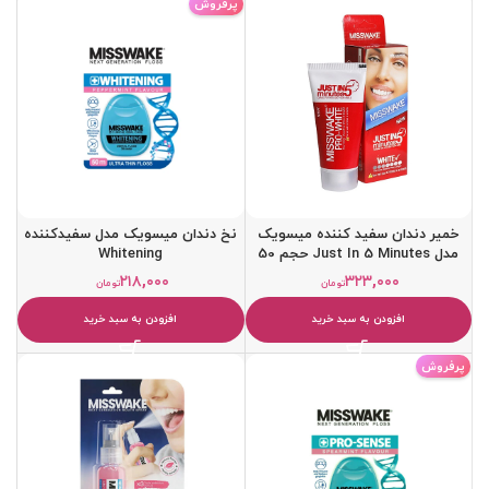
پرفروش
خمیر دندان سفید کننده میسویک
نخ دندان میسویک مدل سفیدکننده
مدل Just In 5 Minutes حجم 50
Whitening
میل
۲۱۸,۰۰۰
۳۲۳,۰۰۰
تومان
تومان
افزودن به سبد خرید
افزودن به سبد خرید
پرفروش