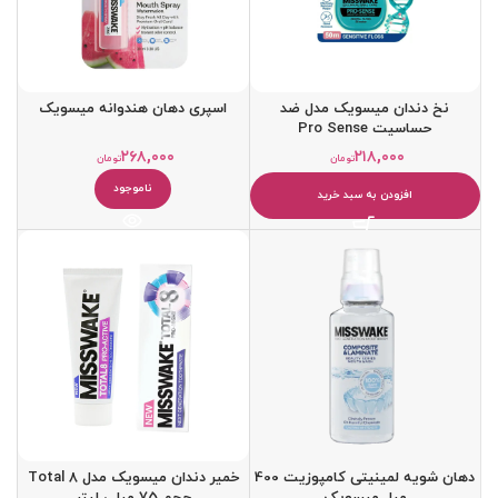
نخ دندان میسویک مدل ضد
اسپری دهان هندوانه میسویک
حساسیت Pro Sense
۲۶۸,۰۰۰
۲۱۸,۰۰۰
تومان
تومان
ناموجود
افزودن به سبد خرید
دهان شویه لمینیتی کامپوزیت 400
خمیر دندان میسویک مدل Total 8
میل میسویک
حجم 75 میلی لیتر