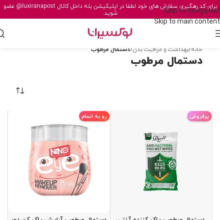
برای کد رهگیری سفارش های خود لطفا در اپلیکیشن بله داخل کانال
@luxiranapost
عضو
Skip to navigation
شوید.
Skip to main content
خانه
/
بهداشت و مراقبت بدن
/
دستمال مرطوب
دستمال مرطوب
پرفروش
رو به اتمام
دستمال مرطوب پاک کننده آنتی
دستمال مرطوب آرايش پاک کن دور