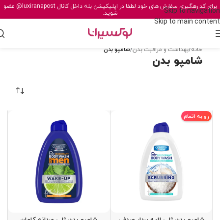
برای کد رهگیری سفارش های خود لطفا در اپلیکیشن بله داخل کانال
@luxiranapost
عضو
Skip to navigation
شوید.
Skip to main content
خانه
/
بهداشت و مراقبت بدن
/
شامپو بدن
شامپو بدن
رو به اتمام
شامپو بدن ژلی لایه بردار صدفی
شامپو بدن ژلی مردانه کامان