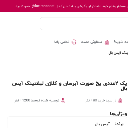
 سفارش های خود لطفا در اپلیکیشن بله داخل کانال
@luxiranapost
عضو شوید.
ه شوید!
سفارش عمده
تماس باما
پک 2عددی یخ صورت آبرسان و کلاژن لیفتینگ آیس
بال
در سبد خرید 80+ نفر
توصیه شده توسط 1200+ نفر
ویژگی‌ها
برند:
آیس بال