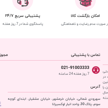
امکان بازگشت کالا
پشتیبانی سریع 24/7
ر صورت عدم رضایت و ناهماهنگی
پاسخگوی شما در 7 روز هفته
تماس با پشتیبانی
مجوزه
021-91003333
شتی
7 روز هفته 24 ساعته
 در
نین
آدرس
 را
حال
شته
سهرودی شمالی، خیابان خرمشهر، خیابان عشقیار، ابتدای کوچه
سوم، پلاک 30، واحد انبار
لوکسیرانا