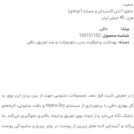
سفید
حاوی آنتی اکسیدان و عصاره آلوئه‌ورا
وزن: 40 میلی لیتر
برند:
دافی
شناسه محصول:
100151102
دسته:
بهداشت و مراقبت بدن
,
دئودورانت و ضد تعریق
,
دافی
کرم مرطوب کننده
بالم و مرطوب کننده لب
را در معرض اذیت قرار دهد. محصولات متنوعی جهت از بین بردن این بوی بد
همچون کرم‌ها و اسپری‌ها تولید شده است. استیک دئودورانت صابونی گل بهاری دافی با برخورداری از سیستم Hydra-Dry و بافت صابونی، لایه‌های
ک نگه می‌دارد و از ایجاد بوی تعریق و ایجاد باکتری جلوگیری می‌کند. به
ند و آبرسانی لایه های زیرین از پوست در برابر پیری و ساییدگی پوست