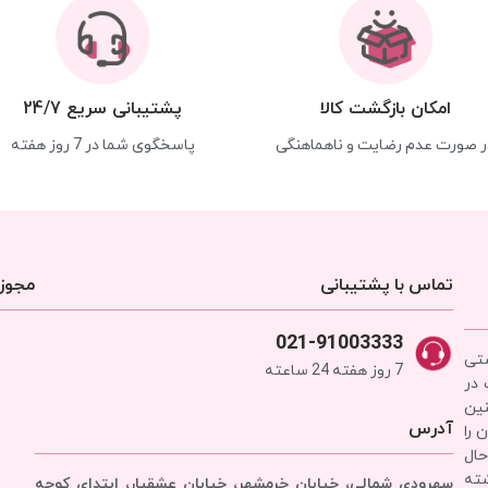
امکان بازگشت کالا
پشتیبانی سریع 24/7
ر صورت عدم رضایت و ناهماهنگی
پاسخگوی شما در 7 روز هفته
تماس با پشتیبانی
مجوزه
021-91003333
شتی
7 روز هفته 24 ساعته
 در
نین
آدرس
 را
حال
شته
سهرودی شمالی، خیابان خرمشهر، خیابان عشقیار، ابتدای کوچه