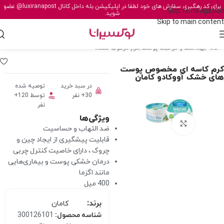
برای کد رهگیری سفارش های خود لطفا در اپلیکیشن بله داخل کانال
@luxiranapost
عضو
Skip to navigation
شوید.
Skip to main content
خانه
/
بهداشت و مراقبت پوست
/
کرم مرطوب کننده
کرم کاسه ای مخصوص پوست
های خشک آووکادو کامان
در سبد خرید
توصیه شده
30+ نفر
توسط 120+
نفر
ویژگی‌ها
برای بزرگنمایی کلیک کنید
ضد التهاب و حساسیت
قابلیت پیشگیری از ایجاد چین و
چروک ، دارای خاصیت کنترل چربی
درمان خشکی پوست و بیماری‌هایی
مانند اگزما
400 میل
برند:
کامان
شناسه محصول:
300126101