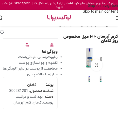
برای کد رهگیری سفارش های خود لطفا در اپلیکیشن بله داخل کانال
@luxiranapost
عضو
Skip to navigation
شوید.
Skip to main content
خانه
/
بهداشت و مراقبت پوست
/
کرم آبرسان
کرم آبرسان 100 میل مخصوص
روز کامان
ویژگی‌ها
رطوبت‌رسانی طولانی‌مدت
تغذیه و جوانسازی پوست
برای بزرگنمایی کلیک کنید
محافظت از پوست در برابر آلودگی‌ها
مبارزه با علائم پیری
برند:
کامان
شناسه محصول:
300231201
دسته:
بهداشت و مراقبت
پوست
,
کامان
,
کرم آبرسان