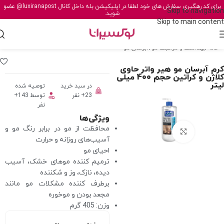
برای کد رهگیری سفارش های خود لطفا در اپلیکیشن بله داخل کانال
@luxiranapost
عضو
Skip to navigation
شوید.
Skip to main content
خانه
/
بهداشت و مراقبت مو
/
آبرسان مو
کرم آبرسان مو هیر واتر حاوی
کلاژن و کراتین حجم 400 میلی
لیتر
در سبد خرید
توصیه شده
23+ نفر
توسط 143+
نفر
ویژگی‌ها
محافظت از مو در برابر رنگ مو و
برای بزرگنمایی کلیک کنید
آسیب‌های روزانه و حرارت
احیای مو
ترمیم کننده موهای خشک، آسیب
دیده، نازک، وز و شکننده
برطرف کننده مشکلات مو مانند
مجعد بودن و موخوره
وزن: 405 گرم