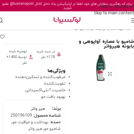
برای کد رهگیری سفارش های خود لطفا در اپلیکیشن بله داخل کانال
@luxiranapost
عضو
Skip to navigation
شوید.
Skip to main content
خانه
/
بهداشت و مراقبت مو
/
شامپو مو
شامپو با عصاره آواپوهی و
بابونه هیرواتر
در سبد خرید
توصیه شده
178+ نفر
توسط 1400+
نفر
ویژگی‌ها
برای بزرگنمایی کلیک کنید
مرطوب‌کننده و تسکین‌دهنده
تقویت‌کننده
خاصیت آنتی‌اکسیدانی
بهبود بافت مو
برند:
هیر واتر
شناسه محصول:
250196109
دسته:
بهداشت و مراقبت مو
,
شامپو مو
,
هیر واتر