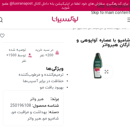
برای کد رهگیری سفارش های خود لطفا در اپلیکیشن بله داخل کانال
@luxiranapost
عضو
Skip to navigation
شوید.
Skip to main content
خانه
/
بهداشت و مراقبت مو
/
شامپو مو
شامپو با عصاره آواپوهی و
آرگان هیرواتر
در سبد خرید
توصیه شده
200+ نفر
توسط 1500+
نفر
ویژگی‌ها
برای بزرگنمایی کلیک کنید
ترمیم‌کننده و مرطوب‌کننده
حفاظت در برابر آسیب‌ها
بهبود بافت مو
برند:
هیر واتر
شناسه محصول:
250196108
دسته:
بهداشت و مراقبت مو
,
شامپو مو
,
هیر واتر