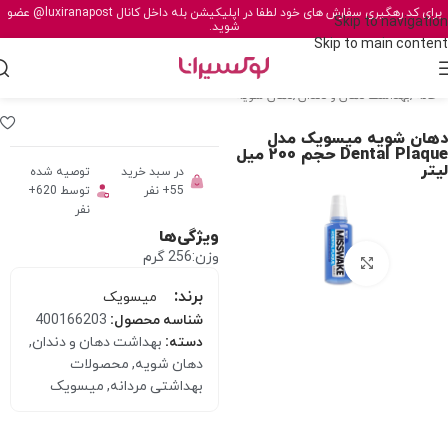
برای کد رهگیری سفارش های خود لطفا در اپلیکیشن بله داخل کانال
@luxiranapost
عضو
Skip to navigation
شوید.
Skip to main content
خانه
/
بهداشت دهان و دندان
/
دهان شویه
دهان شویه میسویک مدل
Dental Plaque حجم 200 میل
لیتر
در سبد خرید
توصیه شده
55+ نفر
توسط 620+
نفر
ویژگی‌ها
وزن:256 گرم
برای بزرگنمایی کلیک کنید
برند:
میسویک
شناسه محصول:
400166203
دسته:
بهداشت دهان و دندان
,
دهان شویه
,
محصولات
بهداشتی مردانه
,
میسویک