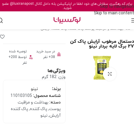
برای کد رهگیری سفارش های خود لطفا در اپلیکیشن بله داخل کانال
@luxiranapost
عضو
Skip to navigation
شوید.
Skip to main content
خانه
/
بهداشت و مراقبت پوست
/
پاک کننده
/
پاک کننده آرایش
دستمال مرطوب آرايش پاک کن
27 برگ لايه بردار نینو
در سبد خرید
توصیه شده
38+ نفر
توسط 200+
نفر
ویژگی‌ها
برای بزرگنمایی کلیک کنید
وزن: 182 گرم
برند:
نینو
شناسه محصول:
110103105
دسته:
بهداشت و مراقبت
پوست
,
پاک کننده
,
پاک کننده
آرایش
,
نینو