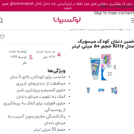
برای کد رهگیری سفارش های خود لطفا در اپلیکیشن بله داخل کانال
@luxiranapost
عضو
Skip to navigation
شوید.
Skip to main content
خانه
/
بهداشت دهان و دندان
/
خمیر دندان
خمیر دندان کودک میسویک
مدل Kitty حجم 50 میلی لیتر
در سبد خرید
توصیه شده
19+ نفر
توسط 99+
نفر
ویژگی‌ها
برای بزرگنمایی کلیک کنید
مناسب برای کودکان بالای 2 سال
محافظت از دندان‌های شیری
حاوی کلسیم و پروتئین شیر
کمک به تقویت مینای دندان
حاوی فلوراید برای کمک به پیشگیری
از پوسیدگی
پاک‌کنندگی ملایم بدون آسیب به
مینای دندان
حجم 50 میلی لیتر