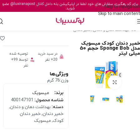
برای کد رهگیری سفارش های خود لطفا در اپلیکیشن بله داخل کانال
@luxiranapost
عضو
Skip to navigation
شوید.
Skip to main content
خانه
/
بهداشت دهان و دندان
/
خمیر دندان
خمیر دندان کودک میسویک
مدل Sponge Bob حجم 50
میلی لیتر
در سبد خرید
توصیه شده
20+ نفر
توسط 99+
نفر
ویژگی‌ها
وزن:76 گرم
برای بزرگنمایی کلیک کنید
برند:
میسویک
شناسه محصول:
400147101
دسته:
بهداشت دهان و دندان
,
خمیر دندان
,
خمیر دندان
کودک
,
میسویک