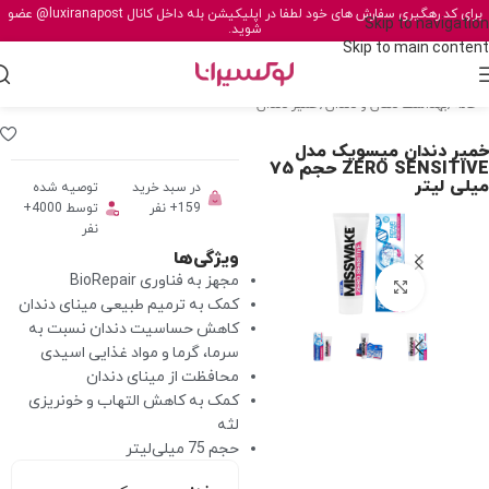
برای کد رهگیری سفارش های خود لطفا در اپلیکیشن بله داخل کانال
@luxiranapost
عضو
Skip to navigation
شوید.
Skip to main content
خانه
/
بهداشت دهان و دندان
/
خمیر دندان
خمیر دندان میسویک مدل
ZERO SENSITIVE حجم 75
میلی لیتر
در سبد خرید
توصیه شده
159+ نفر
توسط 4000+
نفر
ویژگی‌ها
مجهز به فناوری BioRepair
برای بزرگنمایی کلیک کنید
کمک به ترمیم طبیعی مینای دندان
کاهش حساسیت دندان نسبت به
سرما، گرما و مواد غذایی اسیدی
محافظت از مینای دندان
کمک به کاهش التهاب و خونریزی
لثه
حجم 75 میلی‌لیتر