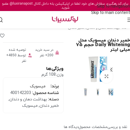
برای کد رهگیری سفارش های خود لطفا در اپلیکیشن بله داخل کانال
@luxiranapost
عضو
Skip to navigation
شوید.
Skip to main content
خانه
/
بهداشت دهان و دندان
/
خمیر دندان
خمیر دندان میسویک مدل
Daily Whitening حجم 75
میلی لیتر
در سبد خرید
توصیه شده
200+ نفر
توسط 4850+
نفر
ویژگی‌ها
وزن:108 گرم
برای بزرگنمایی کلیک کنید
برند:
میسویک
شناسه محصول:
400142203
دسته:
بهداشت دهان و دندان
,
خمیر دندان
,
میسویک
نقد و بررسی
مشخصات محصول
دیدگاه ها