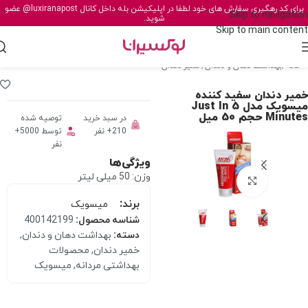
برای کد رهگیری سفارش های خود لطفا در اپلیکیشن بله داخل کانال
@luxiranapost
عضو
Skip to navigation
شوید.
Skip to main content
خانه
/
بهداشت دهان و دندان
/
خمیر دندان
خمیر دندان سفید کننده
میسویک مدل Just In 5
Minutes حجم 50 میل
در سبد خرید
توصیه شده
210+ نفر
توسط 5000+
نفر
ویژگی‌ها
وزن: 50 میلی لیتر
برای بزرگنمایی کلیک کنید
برند:
میسویک
شناسه محصول:
400142199
دسته:
بهداشت دهان و دندان
,
خمیر دندان
,
محصولات
بهداشتی مردانه
,
میسویک