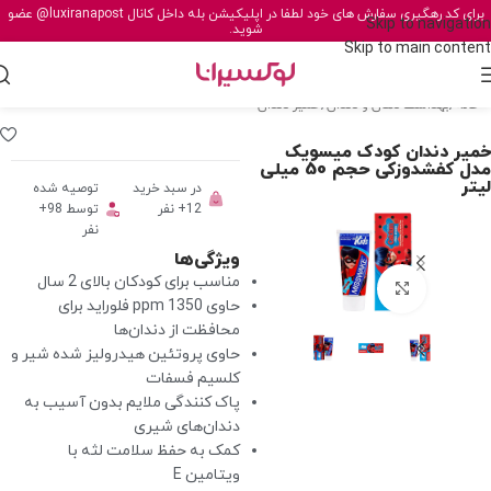
برای کد رهگیری سفارش های خود لطفا در اپلیکیشن بله داخل کانال
@luxiranapost
عضو
Skip to navigation
شوید.
Skip to main content
خانه
/
بهداشت دهان و دندان
/
خمیر دندان
خمیر دندان کودک میسویک
مدل کفشدوزکی حجم 50 میلی
لیتر
در سبد خرید
توصیه شده
12+ نفر
توسط 98+
نفر
ویژگی‌ها
مناسب برای کودکان بالای 2 سال
برای بزرگنمایی کلیک کنید
حاوی 1350 ppm فلوراید برای
محافظت از دندان‌ها
حاوی پروتئین هیدرولیز شده شیر و
کلسیم فسفات
پاک‌ کنندگی ملایم بدون آسیب به
دندان‌های شیری
کمک به حفظ سلامت لثه با
ویتامین E