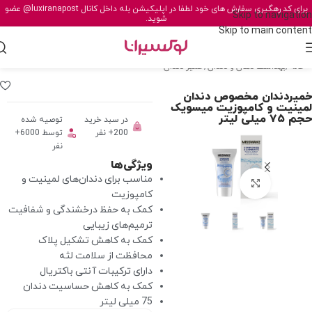
برای کد رهگیری سفارش های خود لطفا در اپلیکیشن بله داخل کانال
@luxiranapost
عضو
Skip to navigation
شوید.
Skip to main content
خانه
/
بهداشت دهان و دندان
/
خمیر دندان
خمیردندان مخصوص دندان
لمینیت و کامپوزیت میسویک
حجم ۷۵ میلی لیتر
در سبد خرید
توصیه شده
200+ نفر
توسط 6000+
نفر
ویژگی‌ها
مناسب برای دندان‌های لمینیت و
برای بزرگنمایی کلیک کنید
کامپوزیت
کمک به حفظ درخشندگی و شفافیت
ترمیم‌های زیبایی
کمک به کاهش تشکیل پلاک
محافظت از سلامت لثه
دارای ترکیبات آنتی‌ باکتریال
کمک به کاهش حساسیت دندان
75 میلی لیتر