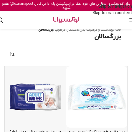
برای کد رهگیری سفارش های خود لطفا در اپلیکیشن بله داخل کانال
@luxiranapost
عضو
Skip to navigation
شوید.
Skip to main content
خانه
/
بهداشت و مراقبت بدن
/
دستمال مرطوب
/
بزرگسالان
بزرگسالان
دستمال مرطوب پاک کننده دست و
دستمال مرطوب دافی مدل Adult