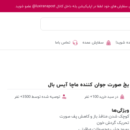
 سفارش های خود لطفا در اپلیکیشن بله داخل کانال
@luxiranapost
عضو شوید.
ه شوید!
سفارش عمده
تماس باما
یخ صورت جوان کننده ماچا آیس بال
در سبد خرید 100+ نفر
توصیه شده توسط 3500+ نفر
ویژگی‌ها
کوچک شدن منافذ باز و کاهش پف صورت
تحریک گردش خون
بهبود جذب محصولات مراقبتی